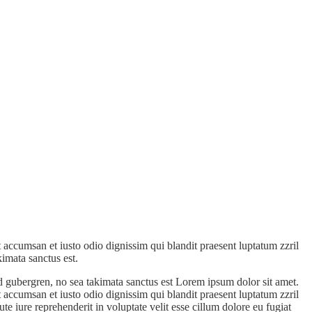
et accumsan et iusto odio dignissim qui blandit praesent luptatum zzril
kimata sanctus est.
kasd gubergren, no sea takimata sanctus est Lorem ipsum dolor sit amet.
et accumsan et iusto odio dignissim qui blandit praesent luptatum zzril
te iure reprehenderit in voluptate velit esse cillum dolore eu fugiat